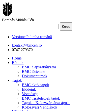
Barabás Miklós Céh
Keres
Versiune în limba română
kontakt@bmceh.ro
0747 279370
Home
Rólunk
BMC alapszabályzata
BMC története
Dokumentumok
Tagok
BMC aktív tagok
Elődeink
Vezetőség
BMC Tiszteletbeli tagok
Tagok a Kolozsvár társaságnál
Kolozsvári Véndiákok