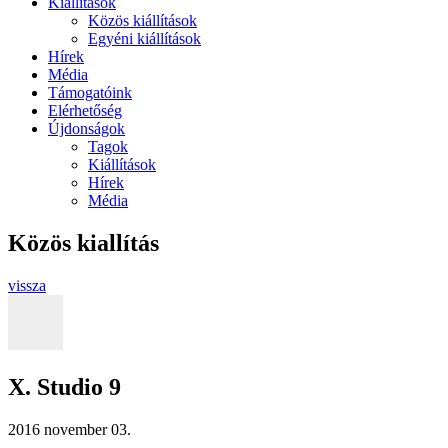
Kiállítások
Közös kiállítások
Egyéni kiállítások
Hírek
Média
Támogatóink
Elérhetőség
Újdonságok
Tagok
Kiállítások
Hírek
Média
Közös kiallítás
vissza
X. Studio 9
2016 november 03.