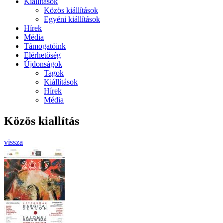
Kiállítások
Közös kiállítások
Egyéni kiállítások
Hírek
Média
Támogatóink
Elérhetőség
Újdonságok
Tagok
Kiállítások
Hírek
Média
Közös kiallítás
vissza