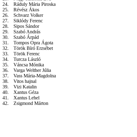
24. Ráduly Mária Piroska
25. Révész Ákos
26. Schvarz Volker
27. Siklódy Ferenc
28. Sipos Sándor
29. Szabó András
30. Szabó Árpád
31. Tompos Opra Ágota
32. Török Bíró Erzsébet
33. Török Ferenc
34. Turcza László
35. Váncsa Mónika
36. Varga Welther Júlia
37. Vass Mária-Magdolna
38. Vitos hajnal
39. Vizi Katalin
40. Xantus Géza
41. Xantus Lehel
42. Zsigmond Márton