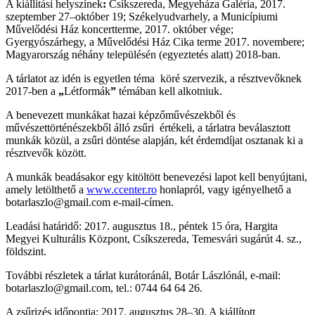
A kiállítási helyszínek
:
Csíkszereda, Megyeháza Galéria, 2017.
szeptember 27–október 19; Székelyudvarhely, a Municípiumi
Művelődési Ház koncertterme, 2017. október vége;
Gyergyószárhegy, a Művelődési Ház Cika terme 2017. novembere;
Magyarország néhány településén (egyeztetés alatt) 2018-ban.
A tárlatot az idén is egyetlen téma köré szervezik, a résztvevőknek
2017-ben a
„
Létformák
”
témában kell alkotniuk.
A benevezett munkákat hazai képzőművészekből és
művészettörténészekből álló zsűri értékeli, a tárlatra beválasztott
munkák közül, a zsűri döntése alapján, két érdemdíjat osztanak ki a
résztvevők között.
A munkák beadásakor egy kitöltött benevezési lapot kell benyújtani,
amely letölthető a
www.ccenter.ro
honlapról, vagy igényelhető a
botarlaszlo@gmail.com
e-mail-címen.
Leadási határidő: 2017. augusztus 18., péntek 15 óra, Hargita
Megyei Kulturális Központ, Csíkszereda, Temesvári sugárút 4. sz.,
földszint.
További részletek a tárlat kurátoránál, Botár Lászlónál, e-mail:
botarlaszlo@gmail.com
, tel.: 0744 64 64 26.
A zsűrizés időpontja: 2017. augusztus 28–30. A kiállított