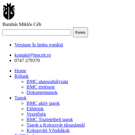
Barabás Miklós Céh
Keres
Versiune în limba română
kontakt@bmceh.ro
0747 279370
Home
Rólunk
BMC alapszabályzata
BMC története
Dokumentumok
Tagok
BMC aktív tagok
Elődeink
Vezetőség
BMC Tiszteletbeli tagok
Tagok a Kolozsvár társaságnál
Kolozsvári Véndiákok