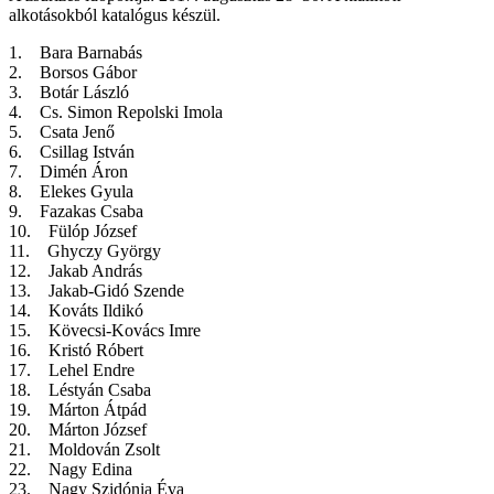
alkotásokból katalógus készül.
1. Bara Barnabás
2. Borsos Gábor
3. Botár László
4. Cs. Simon Repolski Imola
5. Csata Jenő
6. Csillag István
7. Dimén Áron
8. Elekes Gyula
9. Fazakas Csaba
10. Fülóp József
11. Ghyczy György
12. Jakab András
13. Jakab-Gidó Szende
14. Kováts Ildikó
15. Kövecsi-Kovács Imre
16. Kristó Róbert
17. Lehel Endre
18. Léstyán Csaba
19. Márton Átpád
20. Márton József
21. Moldován Zsolt
22. Nagy Edina
23. Nagy Szidónia Éva