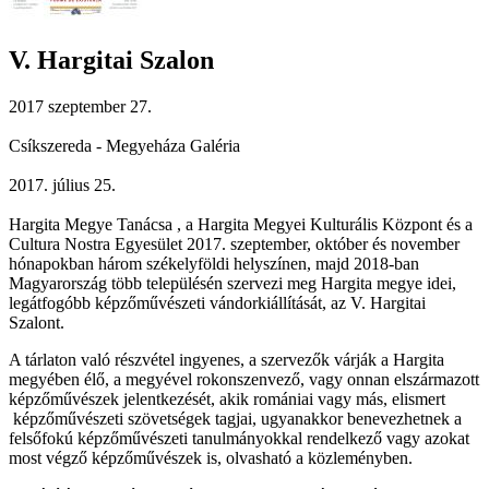
V. Hargitai Szalon
2017 szeptember 27.
Csíkszereda - Megyeháza Galéria
2017. július 25.
Hargita Megye Tanácsa , a Hargita Megyei Kulturális Központ és a
Cultura Nostra Egyesület 2017. szeptember, október és november
hónapokban három székelyföldi helyszínen, majd 2018-ban
Magyarország több településén szervezi meg Hargita megye idei,
legátfogóbb képzőművészeti vándorkiállítását, az V. Hargitai
Szalont.
A tárlaton való részvétel ingyenes, a szervezők várják a Hargita
megyében élő, a megyével rokonszenvező, vagy onnan elszármazott
képzőművészek jelentkezését, akik romániai vagy más, elismert
képzőművészeti szövetségek tagjai, ugyanakkor benevezhetnek a
felsőfokú képzőművészeti tanulmányokkal rendelkező vagy azokat
most végző képzőművészek is, olvasható a közleményben.