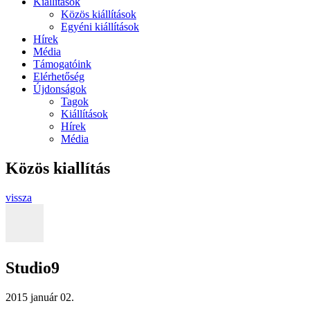
Kiállítások
Közös kiállítások
Egyéni kiállítások
Hírek
Média
Támogatóink
Elérhetőség
Újdonságok
Tagok
Kiállítások
Hírek
Média
Közös kiallítás
vissza
Studio9
2015 január 02.