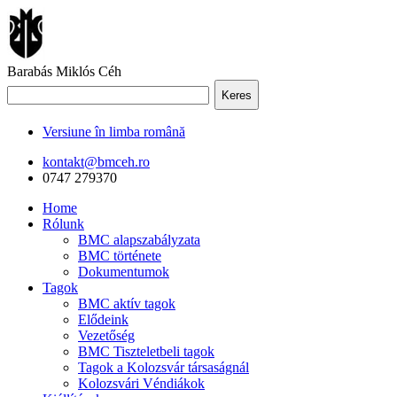
Barabás Miklós Céh
Keres
Versiune în limba română
kontakt@bmceh.ro
0747 279370
Home
Rólunk
BMC alapszabályzata
BMC története
Dokumentumok
Tagok
BMC aktív tagok
Elődeink
Vezetőség
BMC Tiszteletbeli tagok
Tagok a Kolozsvár társaságnál
Kolozsvári Véndiákok