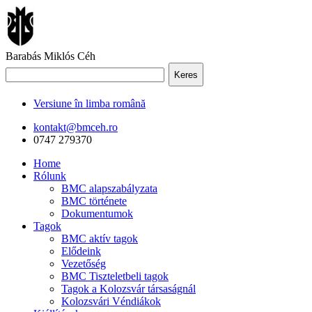
Barabás Miklós Céh
Keres
Versiune în limba română
kontakt@bmceh.ro
0747 279370
Home
Rólunk
BMC alapszabályzata
BMC története
Dokumentumok
Tagok
BMC aktív tagok
Elődeink
Vezetőség
BMC Tiszteletbeli tagok
Tagok a Kolozsvár társaságnál
Kolozsvári Véndiákok