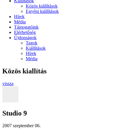
Kiállítások
Közös kiállítások
Egyéni kiállítások
Hírek
Média
Támogatóink
Elérhetőség
Újdonságok
Tagok
Kiállítások
Hírek
Média
Közös kiallítás
vissza
Studio 9
2007 szeptember 06.