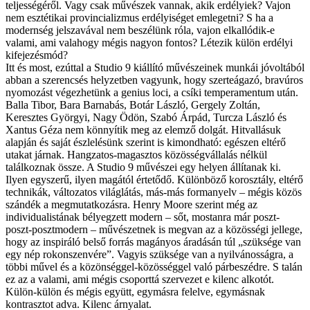
teljességéről. Vagy csak művészek vannak, akik erdélyiek? Vajon
nem esztétikai provincializmus erdélyiséget emlegetni? S ha a
modernség jelszavával nem beszélünk róla, vajon elkallódik-e
valami, ami valahogy mégis nagyon fontos? Létezik külön erdélyi
kifejezésmód?
Itt és most, ezúttal a Studio 9 kiállító művészeinek munkái jóvoltából
abban a szerencsés helyzetben vagyunk, hogy szerteágazó, bravúros
nyomozást végezhetünk a genius loci, a csíki temperamentum után.
Balla Tibor, Bara Barnabás, Botár László, Gergely Zoltán,
Keresztes Györgyi, Nagy Ödön, Szabó Árpád, Turcza László és
Xantus Géza nem könnyítik meg az elemző dolgát. Hitvallásuk
alapján és saját észlelésünk szerint is kimondható: egészen eltérő
utakat járnak. Hangzatos-magasztos közösségvállalás nélkül
találkoznak össze. A Studio 9 művészei egy helyen állítanak ki.
Ilyen egyszerű, ilyen magától értetődő. Különböző korosztály, eltérő
technikák, változatos világlátás, más-más formanyelv – mégis közös
szándék a megmutatkozásra. Henry Moore szerint még az
individualistának bélyegzett modern – sőt, mostanra már poszt-
poszt-posztmodern – művészetnek is megvan az a közösségi jellege,
hogy az inspiráló belső forrás magányos áradásán túl „szüksége van
egy nép rokonszenvére”. Vagyis szüksége van a nyilvánosságra, a
többi művel és a közönséggel-közösséggel való párbeszédre. S talán
ez az a valami, ami mégis csoporttá szervezet e kilenc alkotót.
Külön-külön és mégis együtt, egymásra felelve, egymásnak
kontrasztot adva. Kilenc árnyalat.