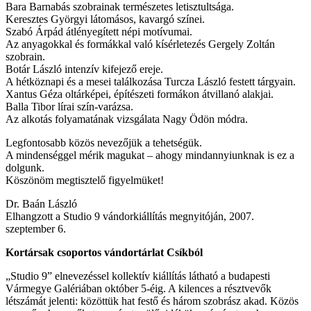
Bara Barnabás szobrainak természetes letisztultsága.
Keresztes Györgyi látomásos, kavargó színei.
Szabó Árpád átlényegített népi motívumai.
Az anyagokkal és formákkal való kísérletezés Gergely Zoltán
szobrain.
Botár László intenzív kifejező ereje.
A hétköznapi és a mesei találkozása Turcza László festett tárgyain.
Xantus Géza oltárképei, építészeti formákon átvillanó alakjai.
Balla Tibor lírai szín-varázsa.
Az alkotás folyamatának vizsgálata Nagy Ödön módra.
Legfontosabb közös nevezőjük a tehetségük.
A mindenséggel mérik magukat – ahogy mindannyiunknak is ez a
dolgunk.
Köszönöm megtisztelő figyelmüket!
Dr. Baán László
Elhangzott a Studio 9 vándorkiállítás megnyitóján, 2007.
szeptember 6.
Kortársak csoportos vándortárlat Csíkból
„Studio 9” elnevezéssel kollektív kiállítás látható a budapesti
Vármegye Galériában október 5-éig. A kilences a résztvevők
létszámát jelenti: közöttük hat festő és három szobrász akad. Közös