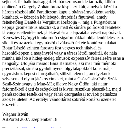
sejlenek fel halk líraisággal. Habár szorosan ide tartozik, külön
említeném Gergely Zoltán bronz kisplasztikáit, amelyek közül a
három részből álló Paradicsom kapuja oltárszárnyakként sarkig
kitárható, – közepén két lebegő, drapériás figurával, amely
feltehetőleg Dantét és Vergiliust ábrázolja –, míg a Purgatórium
kapuja geometrikus-absztrakt, a matt és símára polírozott felületek
látványos ellentéteinek játékával és a talapzatába vésett napórával.
Keresztes Györgyi kunkorodó csigaformákkal oldja lendületes szín-
síkjait és az azokat egymástól elválasztó fekete kontúrvonalakat.
Botár László szintén farostra fest vegyes technikával és
hasonlóképpen a magányról vagy a társas létről meditál, de nála
mintha inkább a hideg-meleg tónusok expresszív feleselésére esne a
hangsúly. Utoljára maradt Bara Barnabás, aki már-már mérnöki
precizitással, símára gyalult nyers tölgyfalapokból konstruálja
egymáshoz képest elforgatható, stilizált elemeit, amelyeknek
szívesen ad olyan játékos címeket, mint a Csór-Csár-Csőr, Szól-
Száll-Szár avagy a Mag-Mág illetve Nagy Ödön, aki natúr
faformákból égeti és szögekkel is kiveri rusztikus plasztikáit, majd
penésszöldes festékkel vagy fehér csorgatással tovább patinázza
azok felületeit. Az erdélyi vándortárlat sokrétű kortársi üzenetet
közvetít.
Wagner István
ArtPortal 2007. szeptember 18.