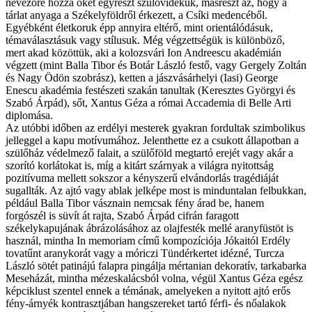
nevezőre hozza őket egyrészt szülővidékük, másrészt az, hogy a
tárlat anyaga a Székelyföldről érkezett, a Csíki medencéből.
Egyébként életkoruk épp annyira eltérő, mint orientálódásuk,
témaválasztásuk vagy stílusuk. Még végzettségük is különböző,
mert akad közöttük, aki a kolozsvári Ion Andreescu akadémián
végzett (mint Balla Tibor és Botár László festő, vagy Gergely Zoltán
és Nagy Ödön szobrász), ketten a jászvásárhelyi (Iasi) George
Enescu akadémia festészeti szakán tanultak (Keresztes Györgyi és
Szabó Árpád), sőt, Xantus Géza a római Accademia di Belle Arti
diplomása.
Az utóbbi időben az erdélyi mesterek gyakran fordultak szimbolikus
jelleggel a kapu motívumához. Jelenthette ez a csukott állapotban a
szülőház védelmező falait, a szülőföld megtartó erejét vagy akár a
szorító korlátokat is, míg a kitárt szárnyak a világra nyitottság
pozitívuma mellett sokszor a kényszerű elvándorlás tragédiáját
sugallták. Az ajtó vagy ablak jelképe most is minduntalan felbukkan,
például Balla Tibor vásznain nemcsak fény árad be, hanem
forgószél is süvít át rajta, Szabó Árpád cifrán faragott
székelykapujának ábrázolásához az olajfesték mellé aranyfüstöt is
használ, mintha In memoriam című kompozíciója Jókaitól Erdély
tovatűnt aranykorát vagy a móriczi Tündérkertet idézné, Turcza
László sötét patinájú falapra pingálja mértanian dekoratív, tarkabarka
Meseházát, mintha mézeskalácsból volna, végül Xantus Géza egész
képciklust szentel ennek a témának, amelyeken a nyitott ajtó erős
fény-árnyék kontrasztjában hangszereket tartó férfi- és nőalakok