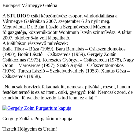
Budapest Vármegye Galéria
A
STUDIO 9
csíki képzőművész csoport vándorkiállítása a
Vármegye Galériában 2007. szeptember 6-án nyílt meg.
Megnyitotta Dr. Baán László a Szépművészeti Múzeum
főigazgatója, közreműködött Wohlmuth István színművész. A tárlat
2007. október 5-ig volt látogatható.
A kiállításon résztvevő művészek:
Balla Tibor – Búza (1969), Bara Barnabás – Csíkszentdomokos
(1960), Botár László – Csíkszereda (1959), Gergely Zoltán –
Csíkkozmás (1973), Keresztes Györgyi – Csíkszereda (1978), Nagy
Ödön – Marosercse (1957), Szabó Árpád – Csíkszentdomokos
(1976), Turcza László – Székelyudvarhely (1953), Xantus Géza –
Csíkszereda (1958).
„Nemcsak borvizek fakadnak itt, nemcsak pityókát, rozsot, hanem
festőket termő is ez az itteni, csíki, gyergyói föld. Nemcsak zord, de
színekbe, fényekbe tobzódó is tud lenni ez a táj.”
Gergely Zoltán: Purgatórium kapuja
Tisztelt Hölgyeim és Uraim!