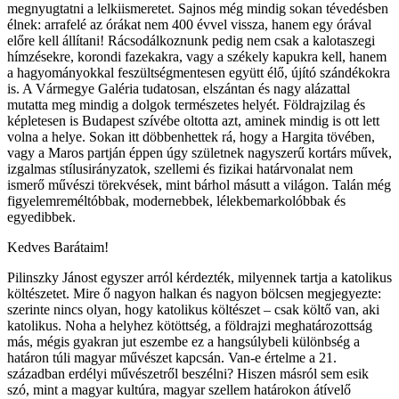
megnyugtatni a lelkiismeretet. Sajnos még mindig sokan tévedésben
élnek: arrafelé az órákat nem 400 évvel vissza, hanem egy órával
előre kell állítani! Rácsodálkoznunk pedig nem csak a kalotaszegi
hímzésekre, korondi fazekakra, vagy a székely kapukra kell, hanem
a hagyományokkal feszültségmentesen együtt élő, újító szándékokra
is. A Vármegye Galéria tudatosan, elszántan és nagy alázattal
mutatta meg mindig a dolgok természetes helyét. Földrajzilag és
képletesen is Budapest szívébe oltotta azt, aminek mindig is ott lett
volna a helye. Sokan itt döbbenhettek rá, hogy a Hargita tövében,
vagy a Maros partján éppen úgy születnek nagyszerű kortárs művek,
izgalmas stílusirányzatok, szellemi és fizikai határvonalat nem
ismerő művészi törekvések, mint bárhol másutt a világon. Talán még
figyelemreméltóbbak, modernebbek, lélekbemarkolóbbak és
egyedibbek.
Kedves Barátaim!
Pilinszky Jánost egyszer arról kérdezték, milyennek tartja a katolikus
költészetet. Mire ő nagyon halkan és nagyon bölcsen megjegyezte:
szerinte nincs olyan, hogy katolikus költészet – csak költő van, aki
katolikus. Noha a helyhez kötöttség, a földrajzi meghatározottság
más, mégis gyakran jut eszembe ez a hangsúlybeli különbség a
határon túli magyar művészet kapcsán. Van-e értelme a 21.
században erdélyi művészetről beszélni? Hiszen másról sem esik
szó, mint a magyar kultúra, magyar szellem határokon átívelő