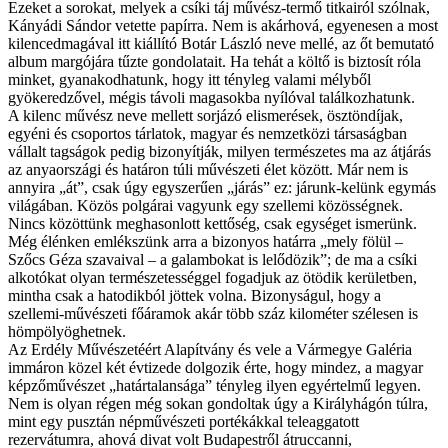
Ezeket a sorokat, melyek a csíki táj művész-termő titkairól szólnak,
Kányádi Sándor vetette papírra. Nem is akárhová, egyenesen a most
kilencedmagával itt kiállító Botár László neve mellé, az őt bemutató
album margójára tűzte gondolatait. Ha tehát a költő is biztosít róla
minket, gyanakodhatunk, hogy itt tényleg valami mélyből
gyökeredzővel, mégis távoli magasokba nyílóval találkozhatunk.
A kilenc művész neve mellett sorjázó elismerések, ösztöndíjak,
egyéni és csoportos tárlatok, magyar és nemzetközi társaságban
vállalt tagságok pedig bizonyítják, milyen természetes ma az átjárás
az anyaországi és határon túli művészeti élet között. Már nem is
annyira „át”, csak úgy egyszerűen „járás” ez: járunk-kelünk egymás
világában. Közös polgárai vagyunk egy szellemi közösségnek.
Nincs közöttünk meghasonlott kettőség, csak egységet ismerünk.
Még élénken emlékszünk arra a bizonyos határra „mely fölül –
Szőcs Géza szavaival – a galambokat is lelődözik”; de ma a csíki
alkotókat olyan természetességgel fogadjuk az ötödik kerületben,
mintha csak a hatodikból jöttek volna. Bizonyságul, hogy a
szellemi-művészeti főáramok akár több száz kilométer szélesen is
hömpölyöghetnek.
Az Erdély Művészetéért Alapítvány és vele a Vármegye Galéria
immáron közel két évtizede dolgozik érte, hogy mindez, a magyar
képzőművészet „határtalansága” tényleg ilyen egyértelmű legyen.
Nem is olyan régen még sokan gondoltak úgy a Királyhágón túlra,
mint egy pusztán népművészeti portékákkal teleaggatott
rezervátumra, ahová divat volt Budapestről átruccanni,