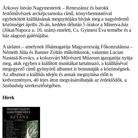
Árkossy István Nagymesterek – Reneszánsz és barokk
festőművészek arcképcsarnoka című, könyvbemutatóval
egybekötött kiállításának megnyitójára hívjuk meg a nagyérdemű
közönséget április 26-án, kedden délután 5 órakor a Minerva-ház
(Jókai/Napoca u. 16. szám) emeleti, Cs. Gyimesi Éva termébe és a
ház alagsori galériájába.
A tárlatot – amelynek főtámogatója Magyarország Főkonzulátusa –
Németh Júlia és Banner Zoltán műkritikusok, valamint Lucian
Nastasă-Kovács, a kolozsvári Művészeti Múzeum igazgatója nyitja
meg, akik egyben a kiállított munkákat tartalmazó, a kiállításéval
megegyező című gyönyörű albumot is bemutatják a közönségnek.
Az albumot a kiállítás idején és annak megnyitása előtt is
kedvezményes, 40 lejes áron megvásárolhatják az érdeklődők, a
Szabadság
szerkesztőségében.
Hírek