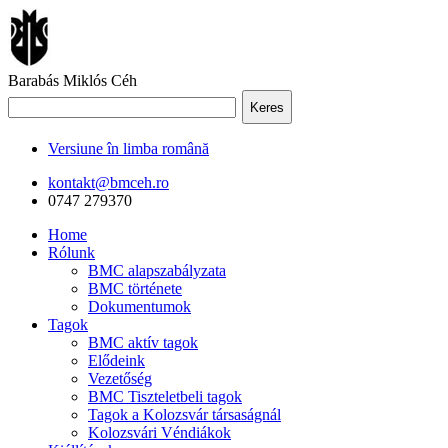
Barabás Miklós Céh
Keres
Versiune în limba română
kontakt@bmceh.ro
0747 279370
Home
Rólunk
BMC alapszabályzata
BMC története
Dokumentumok
Tagok
BMC aktív tagok
Elődeink
Vezetőség
BMC Tiszteletbeli tagok
Tagok a Kolozsvár társaságnál
Kolozsvári Véndiákok