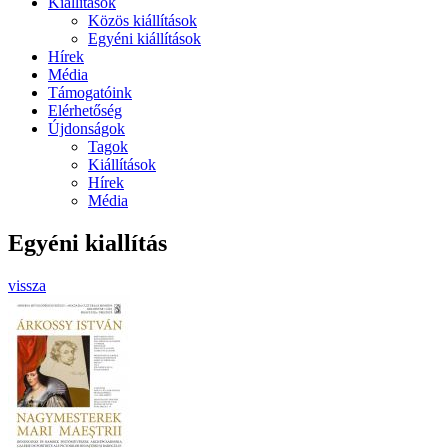
Kiállítások
Közös kiállítások
Egyéni kiállítások
Hírek
Média
Támogatóink
Elérhetőség
Újdonságok
Tagok
Kiállítások
Hírek
Média
Egyéni kiallítás
vissza