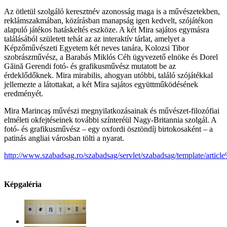
Az ötletül szolgáló keresztnév azonosság maga is a művészetekben,
reklámszakmában, közírásban manapság igen kedvelt, szójátékon
alapuló játékos hatáskeltés eszköze. A két Mira sajátos egymásra
találásából született tehát az az interaktív tárlat, amelyet a
Képzőművészeti Egyetem két neves tanára, Kolozsi Tibor
szobrászművész, a Barabás Miklós Céh ügyvezető elnöke és Dorel
Găină Gerendi fotó- és grafikusművész mutatott be az
érdeklődőknek. Mira mirabilis, ahogyan utóbbi, találó szójátékkal
jellemezte a látottakat, a két Mira sajátos együttműködésének
eredményét.
Mira Marincaş művészi megnyilatkozásainak és művészet-filozófiai
elméleti okfejtéseinek további színteréül Nagy-Britannia szolgál. A
fotó- és grafikusművész – egy oxfordi ösztöndíj birtokosaként – a
patinás angliai városban tölti a nyarat.
http://www.szabadsag.ro/szabadsag/servlet/szabadsag/template/artic
Képgaléria