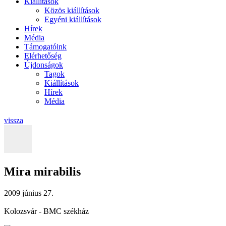
Kiállítások
Közös kiállítások
Egyéni kiállítások
Hírek
Média
Támogatóink
Elérhetőség
Újdonságok
Tagok
Kiállítások
Hírek
Média
vissza
Mira mirabilis
2009 június 27.
Kolozsvár - BMC székház