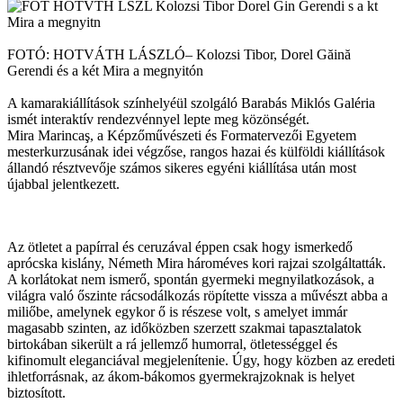
FOTÓ: HOTVÁTH LÁSZLÓ– Kolozsi Tibor, Dorel Găină
Gerendi és a két Mira a megnyitón
A kamarakiállítások színhelyéül szolgáló Barabás Miklós Galéria
ismét interaktív rendezvénnyel lepte meg közönségét.
Mira Marincaş, a Képzőművészeti és Formatervezői Egyetem
mesterkurzusának idei végzőse, rangos hazai és külföldi kiállítások
állandó résztvevője számos sikeres egyéni kiállítása után most
újabbal jelentkezett.
Az ötletet a papírral és ceruzával éppen csak hogy ismerkedő
aprócska kislány, Németh Mira hároméves kori rajzai szolgáltatták.
A korlátokat nem ismerő, spontán gyermeki megnyilatkozások, a
világra való őszinte rácsodálkozás röpítette vissza a művészt abba a
miliőbe, amelynek egykor ő is részese volt, s amelyet immár
magasabb szinten, az időközben szerzett szakmai tapasztalatok
birtokában sikerült a rá jellemző humorral, ötletességgel és
kifinomult eleganciával megjelenítenie. Úgy, hogy közben az eredeti
ihletforrásnak, az ákom-bákomos gyermekrajzoknak is helyet
biztosított.