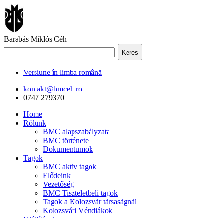
Barabás Miklós Céh
Keres
Versiune în limba română
kontakt@bmceh.ro
0747 279370
Home
Rólunk
BMC alapszabályzata
BMC története
Dokumentumok
Tagok
BMC aktív tagok
Elődeink
Vezetőség
BMC Tiszteletbeli tagok
Tagok a Kolozsvár társaságnál
Kolozsvári Véndiákok