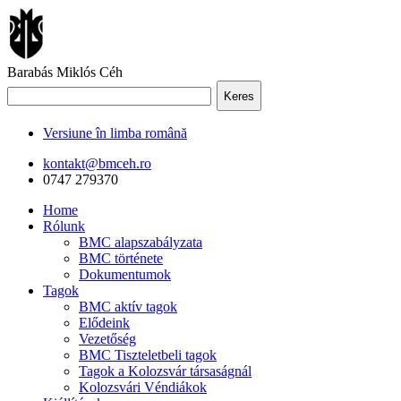
Barabás Miklós Céh
Keres
Versiune în limba română
kontakt@bmceh.ro
0747 279370
Home
Rólunk
BMC alapszabályzata
BMC története
Dokumentumok
Tagok
BMC aktív tagok
Elődeink
Vezetőség
BMC Tiszteletbeli tagok
Tagok a Kolozsvár társaságnál
Kolozsvári Véndiákok