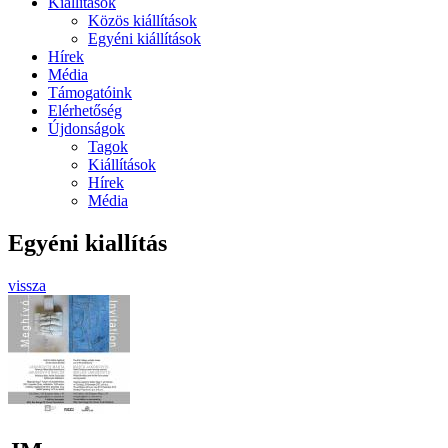
Kiállítások
Közös kiállítások
Egyéni kiállítások
Hírek
Média
Támogatóink
Elérhetőség
Újdonságok
Tagok
Kiállítások
Hírek
Média
Egyéni kiallítás
vissza