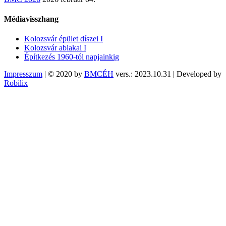
Médiavisszhang
Kolozsvár épület díszei I
Kolozsvár ablakai I
Építkezés 1960-tól napjainkig
Impresszum
| © 2020 by
BMCÉH
vers.: 2023.10.31 | Developed by
Robilix