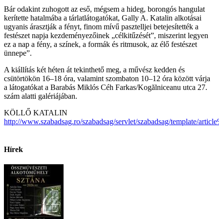
Bár odakint zuhogott az eső, mégsem a hideg, borongós hangulat
kerítette hatalmába a tárlatlátogatókat, Gally A. Katalin alkotásai
ugyanis árasztják a fényt, finom mívű pasztelljei betejesítették a
festészet napja kezdeményezőinek „célkitűzését”, miszerint legyen
ez a nap a fény, a színek, a formák és ritmusok, az élő festészet
ünnepe”.
A kiállítás két héten át tekinthető meg, a művész kedden és
csütörtökön 16–18 óra, valamint szombaton 10–12 óra között várja
a látogatókat a Barabás Miklós Céh Farkas/Kogălniceanu utca 27.
szám alatti galériájában.
KÖLLŐ KATALIN
http://www.szabadsag.ro/szabadsag/servlet/szabadsag/template/artic
Hírek