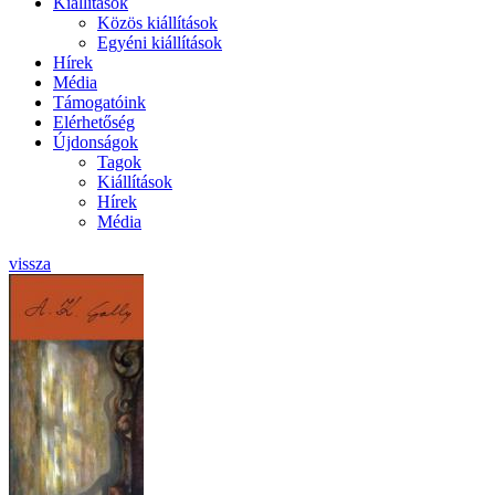
Kiállítások
Közös kiállítások
Egyéni kiállítások
Hírek
Média
Támogatóink
Elérhetőség
Újdonságok
Tagok
Kiállítások
Hírek
Média
vissza