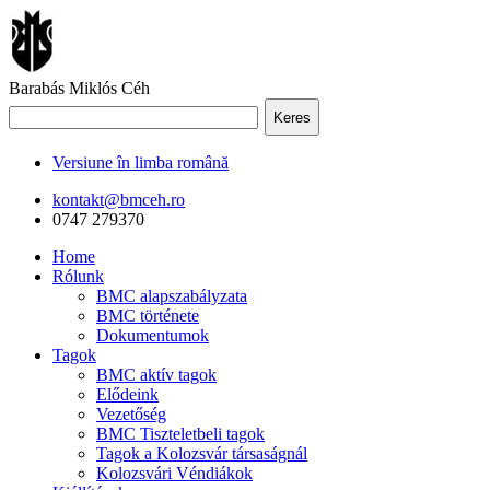
Barabás Miklós Céh
Keres
Versiune în limba română
kontakt@bmceh.ro
0747 279370
Home
Rólunk
BMC alapszabályzata
BMC története
Dokumentumok
Tagok
BMC aktív tagok
Elődeink
Vezetőség
BMC Tiszteletbeli tagok
Tagok a Kolozsvár társaságnál
Kolozsvári Véndiákok