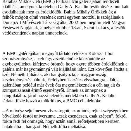
Barabás Miklós Céh (BMC) Farkas utcai galériájában rendezett
kiállítást, amelynek keretében Gally A. Katalin festőművész munkáit
csodálhatták meg az érdeklődők. Babits Mihály Örökkék ég a
felhők mögött című versének sorai egyben mottóul is szolgálnak a
DunapArt Művészeti Társaság által 2002-ben meghirdetett Magyar
Festészet Napjának, amelyet október 18-án, Szent Lukács, a festők
védőszentjének napján ünnepelnek.
A BMC galériájában megnyílt tárlaton először Kolozsi Tibor
szobrászművész, a céh ügyvezető elnöke köszöntötte az
egybegyűlteket, kifejezve örömét, hogy egyre többen érdeklődnek a
galéria már hagyománnyá vált kiállításai iránt. Ezt követően átadta a
szót Németh Júliának, aki hangsúlyozta: a magyarországi
kezdeményezés nálunk, Erdélyben is széles visszhangra talált, a
galériában például már évek óta megemlékeznek a céh tagjait és
szimpatizánsait érintő eseményről. Ennek az ünnepnek a
hangulatához járul hozzá jelentős mértékben Gally A. Katalin
tárlata, fűzte hozzá a műkritikus, a BMC céh alelnöke.
– A művész sejtelmesen visszafogott, szordínós, rejtett szépségekben
bővelkedő festői univerzuma „csak csendesen, csak szépen”, fokról
fokra fedi fel önmagát, hogy aztán annál erőteljesebben kerítsen
hatalmába – hangzott Németh Júlia méltatása.