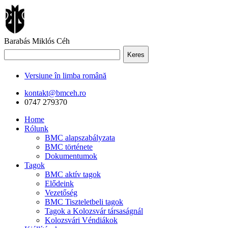
Barabás Miklós Céh
Keres
Versiune în limba română
kontakt@bmceh.ro
0747 279370
Home
Rólunk
BMC alapszabályzata
BMC története
Dokumentumok
Tagok
BMC aktív tagok
Elődeink
Vezetőség
BMC Tiszteletbeli tagok
Tagok a Kolozsvár társaságnál
Kolozsvári Véndiákok