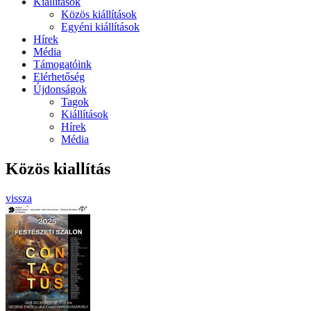
Kiállítások
Közös kiállítások
Egyéni kiállítások
Hírek
Média
Támogatóink
Elérhetőség
Újdonságok
Tagok
Kiállítások
Hírek
Média
Közös kiallítás
vissza