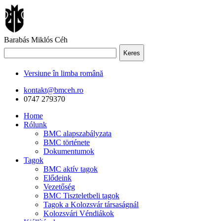
Barabás Miklós Céh
Keres
Versiune în limba română
kontakt@bmceh.ro
0747 279370
Home
Rólunk
BMC alapszabályzata
BMC története
Dokumentumok
Tagok
BMC aktív tagok
Elődeink
Vezetőség
BMC Tiszteletbeli tagok
Tagok a Kolozsvár társaságnál
Kolozsvári Véndiákok