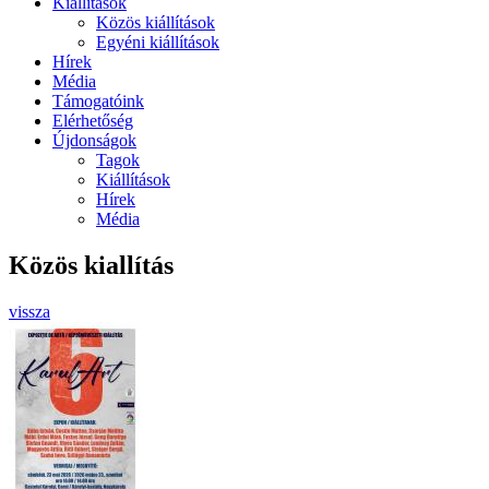
Kiállítások
Közös kiállítások
Egyéni kiállítások
Hírek
Média
Támogatóink
Elérhetőség
Újdonságok
Tagok
Kiállítások
Hírek
Média
Közös kiallítás
vissza