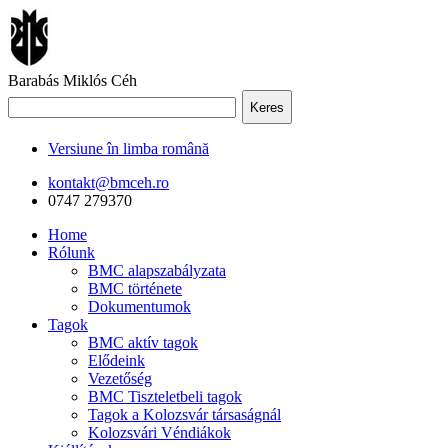
Barabás Miklós Céh
Keres
Versiune în limba română
kontakt@bmceh.ro
0747 279370
Home
Rólunk
BMC alapszabályzata
BMC története
Dokumentumok
Tagok
BMC aktív tagok
Elődeink
Vezetőség
BMC Tiszteletbeli tagok
Tagok a Kolozsvár társaságnál
Kolozsvári Véndiákok