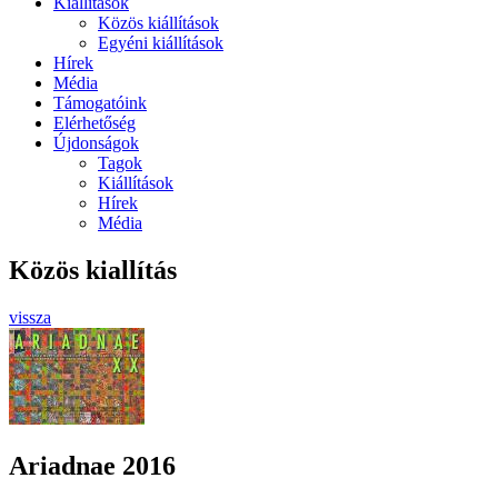
Kiállítások
Közös kiállítások
Egyéni kiállítások
Hírek
Média
Támogatóink
Elérhetőség
Újdonságok
Tagok
Kiállítások
Hírek
Média
Közös kiallítás
vissza
Ariadnae 2016