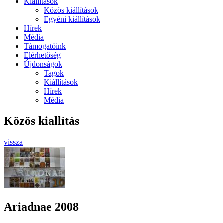
Kiállítások
Közös kiállítások
Egyéni kiállítások
Hírek
Média
Támogatóink
Elérhetőség
Újdonságok
Tagok
Kiállítások
Hírek
Média
Közös kiallítás
vissza
Ariadnae 2008