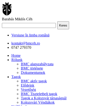
Barabás Miklós Céh
Keres
Versiune în limba română
kontakt@bmceh.ro
0747 279370
Home
Rólunk
BMC alapszabályzata
BMC története
Dokumentumok
Tagok
BMC aktív tagok
Elődeink
Vezetőség
BMC Tiszteletbeli tagok
Tagok a Kolozsvár társaságnál
Kolozsvári Véndiákok